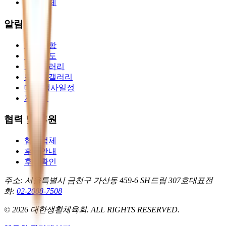
산하단체
알림마당
공지사항
언론보도
포토갤러리
동영상갤러리
대회/행사일정
자료실
협력 및 후원
협력업체
후원안내
후원확인
주소: 서울특별시 금천구 가산동 459-6 SH드림 307호
대표전
화
:
02-2088-7508
© 2026
대한생활체육회
. ALL RIGHTS RESERVED.