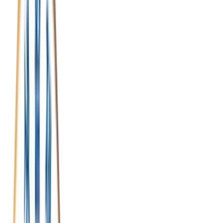
활기찬 라이프스타일
Active
Korea
Every
Day
Active
Korea
Every
Day
Active
Korea
Every
Day
Active
Korea
Every
Day
etic Association
etic Association
etic Association