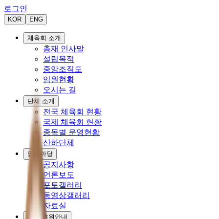
로그인
KOR
ENG
체육회 소개
총재 인사말
설립목적
중앙조직도
임원현황
오시는 길
단체 소개
전국 체육회 현황
국제 체육회 현황
종목별 운영현황
산하단체
알림마당
공지사항
언론보도
포토갤러리
동영상갤러리
자료실
협력/후원안내