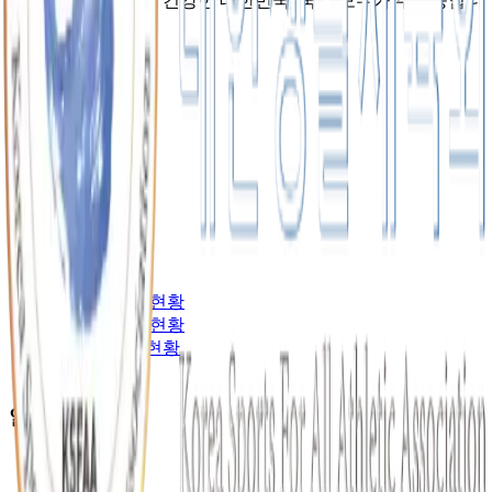
스포츠로 하나 되는 건강한 대한민국, 국민 모두가 주인공입니
다.
체육회 소개
총재 인사말
설립목적
중앙조직도
임원현황
오시는 길
단체 소개
전국 체육회 현황
국제 체육회 현황
종목별 운영현황
산하단체
알림마당
공지사항
언론보도